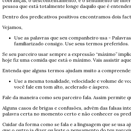
cobranças, o descontentamento, e o sentimento de infe
pessoa que está totalmente longe daquilo que é entende
Dentro dos predicativos positivos encontramos dois fa
Vejamos,
Use as palavras que seu companheiro usa - Palavra
familiarizado consigo. Use seus termos preferidos.
Se seu parceiro usar sempre a expressão “máximo” impli
hoje fiz uma comida que está o máximo. Vais assistir aq
Entenda que alguns termos ajudam muito a compreender
Use a mesma tonalidade, velocidade e volume de vo
você fale em tom alto, acelerado e áspero.
Fale da maneira como seu parceiro fala. Assim permite q
Alguns casos de brigas e confusões, advém das falsas i
palavra certa no momento certo e não conhecer os predic
Cuidar da forma como se fala e a linguagem que se usa a
que o outro ia dizer ou leste o pensamento do teu parcei