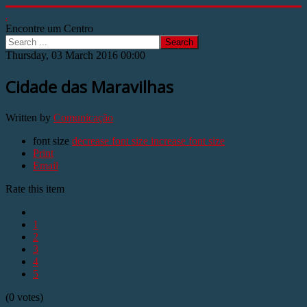
.
Encontre um Centro
Search
Thursday, 03 March 2016 00:00
Cidade das Maravilhas
Written by
Comunicação
font size
decrease font size
increase font size
Print
Email
Rate this item
1
2
3
4
5
(0 votes)