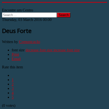
.
Encontre um Centro
Search
Thursday, 03 March 2016 00:00
Deus Forte
Written by
Comunicação
font size
decrease font size
increase font size
Print
Email
Rate this item
1
2
3
4
5
(0 votes)