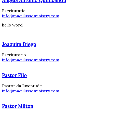
Angela Antonio Quimbandu
Escritutaria
info@maculussoministry.com
hello word
Joaquim Diego
Escriturario
info@maculussoministry.com
Pastor Filo
Pastor da Juventude
info@maculussoministry.com
Pastor Milton