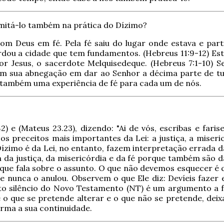
 imitá-lo também na prática do Dízimo?
 Deus em fé. Pela fé saiu do lugar onde estava e parti
uardou a cidade que tem fundamentos. (Hebreus 11:9-12) E
hor Jesus, o sacerdote Melquisedeque. (Hebreus 7:1-10) 
m sua abnegação em dar ao Senhor a décima parte de tud
ja também uma experiência de fé para cada um de nós.
) e (Mateus 23.23), dizendo: "Ai de vós, escribas e faris
 preceitos mais importantes da Lei: a justiça, a misericó
Dízimo é da Lei, no entanto, fazem interpretação errada d
da justiça, da misericórdia e da fé porque também são da 
a que fala sobre o assunto. O que não devemos esquecer é 
 nunca o anulou. Observem o que Ele diz: Devíeis fazer e
uposto silêncio do Novo Testamento (NT) é um argumento 
o que se pretende alterar e o que não se pretende, deix
irma a sua continuidade.