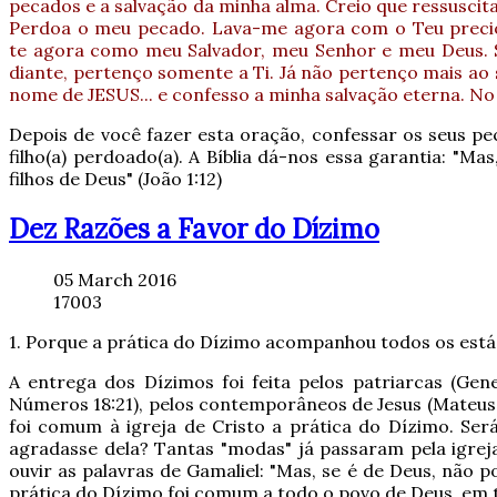
pecados e a salvação da minha alma.
Creio que ressuscit
Perdoa o meu pecado. Lava-me agora com o Teu precios
te agora como meu Salvador, meu Senhor e meu Deus. S
diante, pertenço somente a Ti. Já não pertenço mais a
nome de JESUS... e confesso a minha salvação eterna. No 
Depois de você fazer esta oração, confessar os seus pec
filho(a) perdoado(a). A Bíblia dá-nos essa garantia: 
filhos de Deus" (João 1:12)
Dez Razões a Favor do Dízimo
05 March 2016
17003
1. Porque a prática do Dízimo acompanhou todos os estág
A entrega dos Dízimos foi feita pelos patriarcas (Genes
Números 18:21), pelos contemporâneos de Jesus (Mateus 23
foi comum à igreja de Cristo a prática do Dízimo. Se
agradasse dela? Tantas "modas" já passaram pela igrej
ouvir as palavras de Gamaliel: "Mas, se é de Deus, não p
prática do Dízimo foi comum a todo o povo de Deus, em 