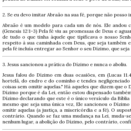
2. Se eu devo imitar Abraão na sua fé, porque não posso
Abraão é um modelo para cada um de nós. Ele andou com
(Genesis 12:1-3) Pela fé viu as promessas de Deus e ag
de tudo o que tinha àquele que tipificava o nosso Sen
respeito à sua caminhada com Deus, que seja também e
pela fé incluía entregar ao Senhor o seu Dízimo, que se
3. Jesus sancionou a prática do Dízimo e nunca o aboliu.
Jesus falou do Dízimo em duas ocasiões, em (Lucas 11.42
hortelã, do endro e do cominho e tendes negligenciado os
coisas sem omitir aquelas." Há aqueles que dizem que o 
Dízimo porque é da Lei, então estou dispensado também 
Dízimo declarando que este é o único versículo da Bíbli
mesmo que seja uma única vez, Ele sancionou o Dízimo e
omitir aquelas (a justiça, a misericórdia e a fé). O s
contrário. Quando se faz uma mudança na Lei, muda-se 
nenhum lugar, a abolição do Dízimo, pelo contrário, conf