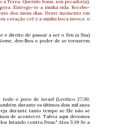
o à Terra. Querido Jesus, sou pecador(a).
ora. Entrego-te a minha vida. Recebo-
 resto dos meus dias. Deste momento em
meu coração crê e a minha boca invoca o
 o direito de passar a ser o Seu (a Sua)
u Nome, deu-lhes o poder de se tornarem
r todo o povo de Israel (Levítico 27:30;
 Também durante os últimos dois mil anos
reja durante tanto tempo se Ele não se
ixou de acontecer. Talvez aqui devemos
ados lutando contra Deus." Atos 5:39 Se a