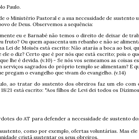
lo Paulo.
de o Ministério Pastoral e a sua necessidade de sustento
povo de Deus.
Observemos a sequência:
mente eu e Barnabé não temos o direito de deixar de traba
u fruto? Ou quem apascenta um rebanho e não se alimenta
 Lei de Moisés está escrito: Não atarás a boca ao boi, qu
 ele o diz?
Certo que é por nós que está escrito; pois o q
ue lhe é devida. (v.10)
- Se nós vos semeamos as coisas es
tam serviços sagrados do próprio templo se alimentam?
E q
 pregam o evangelho que vivam do evangelho. (v.14)
lo, ao tratar do sustento dos obreiros faz um elo com 
8:21 está escrito: "Aos filhos de Levi dei todos os Dízimo
rdotes do AT para defender a necessidade de sustento do
sustento, como por exemplo, ofertas voluntárias. Mas el
idade cristã sustentar os seus obreiros.