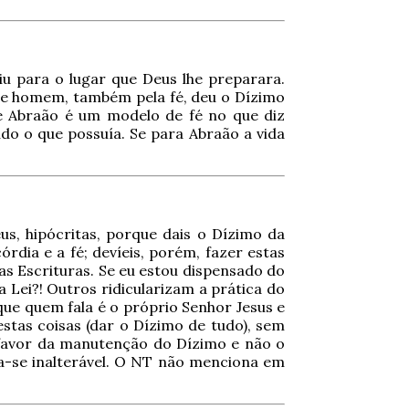
u para o lugar que Deus lhe preparara.
ste homem, também pela fé, deu o Dízimo
Se Abraão é um modelo de fé no que diz
o o que possuía. Se para Abraão a vida
eus, hipócritas, porque dais o Dízimo da
rdia e a fé; devíeis, porém, fazer estas
as Escrituras. Se eu estou dispensado do
Lei?! Outros ridicularizam a prática do
que quem fala é o próprio Senhor Jesus e
stas coisas (dar o Dízimo de tudo), sem
a favor da manutenção do Dízimo e não o
a-se inalterável. O NT não menciona em