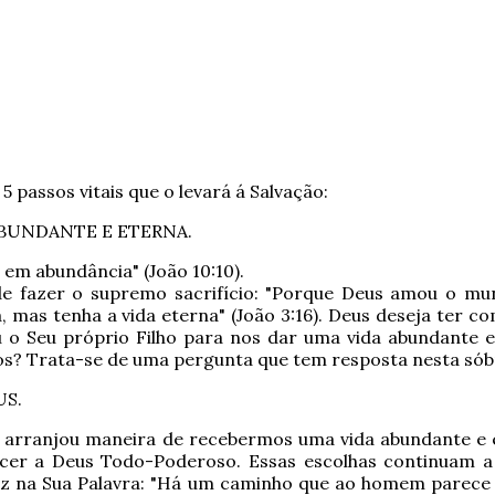
5 passos vitais que o levará á Salvação:
 ABUNDANTE E ETERNA.
 em abundância" (João 10:10).
 de fazer o supremo sacrifício: "Porque Deus amou o mu
a, mas tenha a vida eterna" (João 3:16). Deus deseja ter
u o Seu próprio Filho para nos dar uma vida abundante e
s? Trata-se de uma pergunta que tem resposta nesta sóbr
US.
á arranjou maneira de recebermos uma vida abundante e 
cer a Deus Todo-Poderoso. Essas escolhas continuam a 
iz na Sua Palavra: "Há um caminho que ao homem parece d