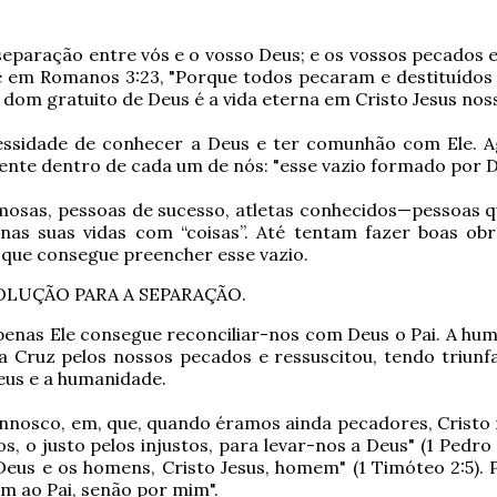
separação entre vós e o vosso Deus; e os vossos pecados
eve em Romanos 3:23, "Porque todos pecaram e destituídos
 dom gratuito de Deus é a vida eterna em Cristo Jesus nos
ssidade de conhecer a Deus e ter comunhão com Ele. Ag
tente dentro de cada um de nós: "esse vazio formado por D
famosas, pessoas de sucesso, atletas conhecidos—pessoas 
s suas vidas com “coisas”. Até tentam fazer boas obra
é que consegue preencher esse vazio.
OLUÇÃO PARA A SEPARAÇÃO.
 Apenas Ele consegue reconciliar-nos com Deus o Pai. A h
 Cruz pelos nossos pecados e ressuscitou, tendo triunfa
eus e a humanidade.
connosco, em, que, quando éramos ainda pecadores, Cristo 
 o justo pelos injustos, para levar-nos a Deus" (1 Pedr
eus e os homens, Cristo Jesus, homem" (1 Timóteo 2:5). 
em ao Pai, senão por mim".