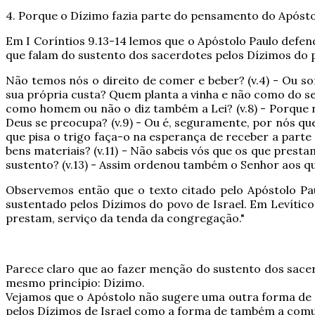
4. Porque o Dízimo fazia parte do pensamento do Apósto
Em I Coríntios 9.13-14 lemos que o Apóstolo Paulo defen
que falam do sustento dos sacerdotes pelos Dízimos do 
Não temos nós o direito de comer e beber? (v.4) - Ou so
sua própria custa?
Quem planta a vinha e não como do se
como homem ou não o diz também a Lei? (v.8) - Porque na
Deus se preocupa? (v.9) - Ou é, seguramente, por nós que
que pisa o trigo faça-o na esperança de receber a parte q
bens materiais? (v.11) - Não sabeis vós que os que pres
sustento? (v.13)
- Assim ordenou também o Senhor aos que
Observemos então que o texto citado pelo Apóstolo Pau
sustentado pelos Dízimos do povo de Israel. Em Levítico 1
prestam, serviço da tenda da congregação."
Parece claro que ao fazer menção do sustento dos sace
mesmo princípio: Dízimo.
Vejamos que o Apóstolo não sugere uma outra forma de 
pelos Dízimos de Israel como a forma de também a comun