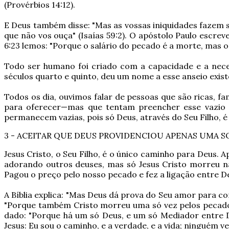
(Provérbios 14:12).
E Deus também disse: "Mas as vossas iniquidades fazem 
que não vos ouça" (Isaías 59:2). O apóstolo Paulo escr
6:23 lemos: "Porque o salário do pecado é a morte, mas o
Todo ser humano foi criado com a capacidade e a nece
séculos quarto e quinto, deu um nome a esse anseio exis
Todos os dia, ouvimos falar de pessoas que são ricas, 
para oferecer—mas que tentam preencher esse vazio na
permanecem vazias, pois só Deus, através do Seu Filho, 
3 - ACEITAR QUE DEUS PROVIDENCIOU APENAS UMA S
Jesus Cristo, o Seu Filho, é o único caminho para Deus.
adorando outros deuses, mas só Jesus Cristo morreu na
Pagou o preço pelo nosso pecado e fez a ligação entre D
A Bíblia explica: "Mas Deus dá prova do Seu amor para 
"Porque também Cristo morreu uma só vez pelos pecados,
dado: "Porque há um só Deus, e um só Mediador entre D
Jesus: Eu sou o caminho, e a verdade, e a vida; ninguém v