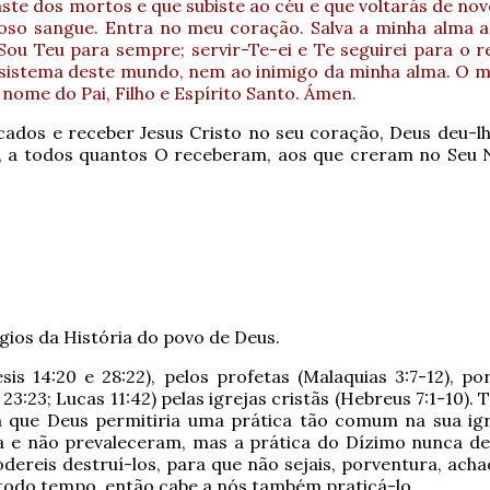
aste dos mortos e que subiste ao céu e que voltarás de nov
o sangue. Entra no meu coração. Salva a minha alma ag
ou Teu para sempre; servir-Te-ei e Te seguirei para o
o sistema deste mundo, nem ao inimigo da minha alma. O 
nome do Pai, Filho e Espírito Santo. Ámen.
ados e receber Jesus Cristo no seu coração, Deus deu-lhe
"Mas, a todos quantos O receberam, aos que creram no Se
ios da História do povo de Deus.
is 14:20 e 28:22), pelos profetas (Malaquias 3:7-12), po
:23; Lucas 11:42) pelas igrejas cristãs (Hebreus 7:1-10).
rá que Deus permitiria uma prática tão comum na sua ig
a e não prevaleceram, mas a prática do Dízimo nunca de
odereis destruí-los, para que não sejais, porventura, ach
todo tempo, então cabe a nós também praticá-lo.