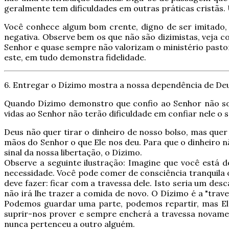
geralmente tem dificuldades em outras práticas cristãs.
Você conhece algum bom crente, digno de ser imitado, 
negativa.
Observe bem os que não são dizimistas, veja 
Senhor e quase sempre não valorizam o ministério pasto
este, em tudo demonstra fidelidade.
6. Entregar o Dízimo mostra a nossa dependência de Deu
Quando Dízimo demonstro que confio ao Senhor não som
vidas ao Senhor não terão dificuldade em confiar nele o
Deus não quer tirar o dinheiro de nosso bolso, mas quer 
mãos do Senhor o que Ele nos deu. Para que o dinheiro n
sinal da nossa libertação, o Dízimo.
Observe a seguinte ilustração: Imagine que você está d
necessidade. Você pode comer de consciência tranquila o
deve fazer: ficar com a travessa dele.
Isto seria um desca
não irá lhe trazer a comida de novo. O Dízimo é a "trav
Podemos guardar uma parte, podemos repartir, mas Ele q
suprir-nos prover e sempre encherá a travessa novamen
nunca pertenceu a outro alguém.