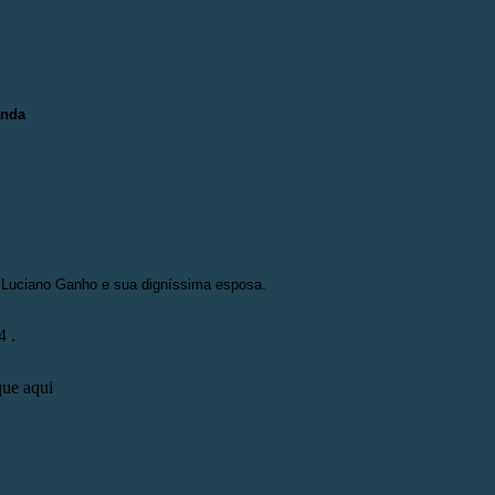
anda
 Luciano Ganho e sua digníssima esposa.
 .
ue aqui