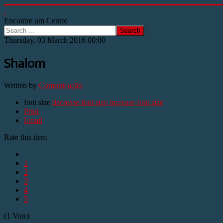
.
Encontre um Centro
Search
Thursday, 03 March 2016 00:00
Shalom
Written by
Comunicação
font size
decrease font size
increase font size
Print
Email
Rate this item
1
2
3
4
5
(1 Vote)