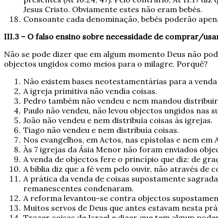
Jesus Cristo. Obviamente estes não eram bebés.
Consoante cada denominação, bebés poderão apenas
III.3 – O falso ensino sobre necessidade de comprar/usa
Não se pode dizer que em algum momento Deus não pode 
objectos ungidos como meios para o milagre. Porquê?
Não existem bases neotestamentárias para a venda
A igreja primitiva não vendia coisas.
Pedro também não vendeu e nem mandou distribuir e
Paulo não vendeu, não levou objectos ungidos nas s
João não vendeu e nem distribuía coisas às igrejas.
Tiago não vendeu e nem distribuía coisas.
Nos evangelhos, em Actos, nas epístolas e nem em A
Às 7 igrejas da Ásia Menor não foram enviados obje
A venda de objectos fere o princípio que diz: de gra
A bíblia diz que a fé vem pelo ouvir, não através de 
A prática da venda de coisas supostamente sagradas 
remanescentes condenaram.
A reforma levantou-se contra objectos supostamen
Muitos servos de Deus que antes estavam nesta prá
Trazer coisas de Israel e dizer que tem algum poder