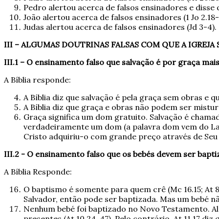
Pedro alertou acerca de falsos ensinadores e disse q
João alertou acerca de falsos ensinadores (1 Jo 2.18-
Judas alertou acerca de falsos ensinadores (Jd 3-4).
III – ALGUMAS DOUTRINAS FALSAS COM QUE A IGREJA 
III.1 – O ensinamento falso que salvação é por graça mai
A Bíblia responde:
A Bíblia diz que salvação é pela graça sem obras e qu
A Bíblia diz que graça e obras não podem ser mistur
Graça significa um dom gratuito. Salvação é chama
verdadeiramente um dom (a palavra dom vem do L
Cristo adquiriu-o com grande preço através de Seu
III.2 - O
ensinamento falso que os bebés devem ser bapti
A Bíblia Responde:
O baptismo é somente para quem crê (Mc 16.15; At 8
Salvador, então pode ser baptizada. Mas um bebé nã
Nenhum bebé foi baptizado no Novo Testamento. Alg
presentes (At 10.24, 47). Pelo contrário, At 11.17 