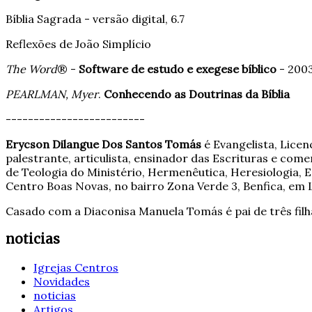
Bíblia Sagrada - versão digital, 6.7
Reflexões de João Simplício
The Word
® -
Software de estudo e exegese bíblico
- 2003
PEARLMAN, Myer
.
Conhecendo as Doutrinas da Bíblia
-------------------------
Erycson Dilangue Dos Santos Tomás
é Evangelista, Licen
palestrante, articulista, ensinador das Escrituras e com
de Teologia do Ministério, Hermenêutica, Heresiologia, E
Centro Boas Novas, no bairro Zona Verde 3, Benfica, em L
Casado com a Diaconisa Manuela Tomás é pai de três filha
noticias
Igrejas Centros
Novidades
noticias
Artigos