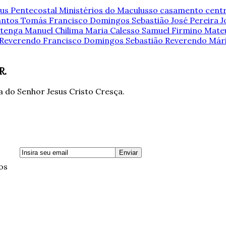
us Pentecostal Ministérios do Maculusso
casamento
cent
Santos Tomás
Francisco Domingos Sebastião
José Pereira
J
utenga
Manuel Chilima
Maria Calesso Samuel Firmino
Mate
Reverendo Francisco Domingos Sebastião
Reverendo Már
R.
 do Senhor Jesus Cristo Cresça.
os