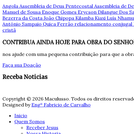
Angola
Assembleia de Deus Pentecostal
Assembleia de De
Manuel de Sousa
Enoque Gomes
Erycson Dilangue Dos 
Bezerra da Costa
João Chipopa
Kilamba Kiaxi
Luís Nham
António Sampaio
Quica Ferrão
relacionamento conjugal
cristã
CONTRIBUA AINDA HOJE PARA OBRA DO SENHO
nos ajude com uma pequena contribuição para que a obra
Faça sua Doação
Receba Noticias
Copyright © 2026 Maculusso. Todos os direitos reservad
Designed by
Engº Fabricio de Carvalho
Inicio
Quem Somos
Receber Jesus
Nossa Historia