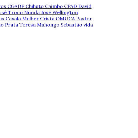
ros
CGADP
Chihuto Caimbo
CPAD
David
osé Troco Nunda
José Wellington
us Caxala
Mulher Cristã
OMUCA
Pastor
io Prata
Teresa Muhongo Sebastão
vida