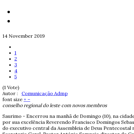
14 November 2019
1
2
3
4
5
(1 Vote)
Autor :
Comunicação Admp
font size
+
–
conselho regional do leste com novos membros
Saurimo - Encerrou na manhã de Domingo (10), na cidade d
por sua excelência Reverendo Francisco Domingos Seba
do executivo central da Assembleia de Deus Pentecost