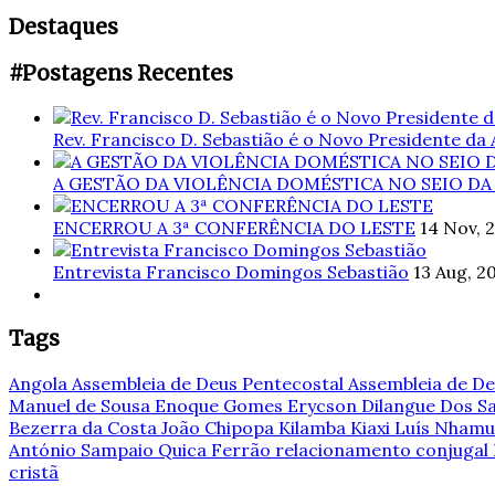
Destaques
#Postagens Recentes
Rev. Francisco D. Sebastião é o Novo Presidente da
A GESTÃO DA VIOLÊNCIA DOMÉSTICA NO SEIO DA
ENCERROU A 3ª CONFERÊNCIA DO LESTE
14 Nov, 
Entrevista Francisco Domingos Sebastião
13 Aug, 2
Tags
Angola
Assembleia de Deus Pentecostal
Assembleia de De
Manuel de Sousa
Enoque Gomes
Erycson Dilangue Dos 
Bezerra da Costa
João Chipopa
Kilamba Kiaxi
Luís Nham
António Sampaio
Quica Ferrão
relacionamento conjugal
cristã