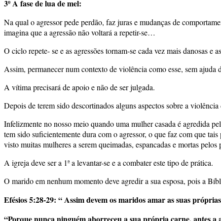
3º A fase de lua de mel:
Na qual o agressor pede perdão, faz juras e mudanças de comportame
imagina que a agressão não voltará a repetir-se…
O ciclo repete- se e as agressões tornam-se cada vez mais danosas e 
Assim, permanecer num contexto de violência como esse, sem ajuda de
A vítima precisará de apoio e não de ser julgada.
Depois de terem sido descortinados alguns aspectos sobre a violência 
Infelizmente no nosso meio quando uma mulher casada é agredida pel
tem sido suficientemente dura com o agressor, o que faz com que tais p
visto muitas mulheres a serem queimadas, espancadas e mortas pelos 
A igreja deve ser a 1ª a levantar-se e a combater este tipo de prática.
O marido em nenhum momento deve agredir a sua esposa, pois a Bíbl
Efésios 5:28-29
: “ Assim devem os maridos amar as suas própria
“Porque nunca ninguém aborreceu a sua própria carne, antes a a