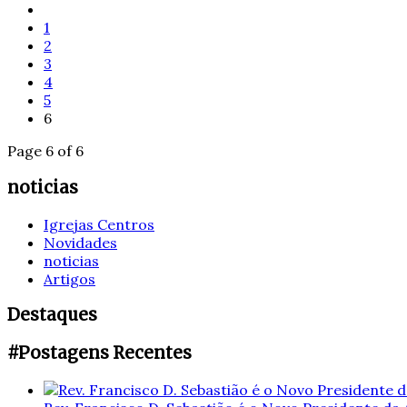
1
2
3
4
5
6
Page 6 of 6
noticias
Igrejas Centros
Novidades
noticias
Artigos
Destaques
#Postagens Recentes