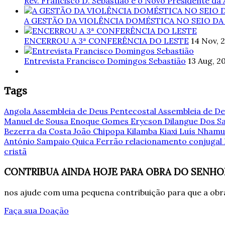
Rev. Francisco D. Sebastião é o Novo Presidente da
A GESTÃO DA VIOLÊNCIA DOMÉSTICA NO SEIO DA
ENCERROU A 3ª CONFERÊNCIA DO LESTE
14 Nov, 
Entrevista Francisco Domingos Sebastião
13 Aug, 2
Tags
Angola
Assembleia de Deus Pentecostal
Assembleia de De
Manuel de Sousa
Enoque Gomes
Erycson Dilangue Dos 
Bezerra da Costa
João Chipopa
Kilamba Kiaxi
Luís Nham
António Sampaio
Quica Ferrão
relacionamento conjugal
cristã
CONTRIBUA AINDA HOJE PARA OBRA DO SENHO
nos ajude com uma pequena contribuição para que a obra
Faça sua Doação