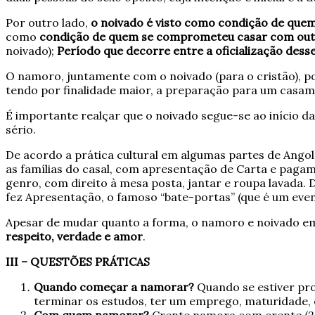
Por outro lado,
o noivado é visto como condição de que
como
condição de quem se comprometeu casar com outr
noivado);
Período que decorre entre a oficialização des
O namoro, juntamente com o noivado (para o cristão), p
tendo por finalidade maior, a preparação para um casa
É importante realçar que o noivado segue-se ao início 
sério.
De acordo a prática cultural em algumas partes de Ango
as famílias do casal, com apresentação de Carta e pagam
genro, com direito à mesa posta, jantar e roupa lavada.
fez Apresentação, o famoso “bate-portas” (que é um event
Apesar de mudar quanto a forma, o namoro e noivado em
respeito, verdade e amor
.
III – QUESTÕES PRÁTICAS
Quando começar a namorar?
Quando se estiver pro
terminar os estudos, ter um emprego, maturidade, 
Com quem namorar?
Crente namora com crente (2 