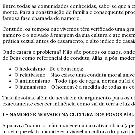
Entre todas as comunidades conhecidas, sabe-se que a ex
morte. Para a constituição de família e consequente pr
famosa fase chamada de namoro.
Contudo, os tempos que vivemos têm verificado uma grande
namoro e o noivado à margem da sua cultura e até mesmo d
prática sexual antes do casamento, o alto índice de casais 
Onde estará o problema? Não são poucos os casos, onde
de Deus como referencial de conduta. Aliás, a pós-moderni
O hedonismo - Se é bom faça;
O relativismo - Não existe uma conduta moral unive
O antinomismo - Todo tipo de regra, norma ou lei é
O humanismo - O homem é a medida de todas as cois
Tais filosofias, além de servirem de argumento para os c
exactamente exercer influência como sal da terra e luz d
I – NAMORO E NOIVADO NA CULTURA DOS POVOS BÍBL
A palavra “namoro” não aparece na narrativa bíblica (ap
a ideia que ela transmite era visível na cultura do povo 