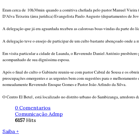
Eram cerca de
10h30min
quando a comitiva chefiada pelo pastor Manuel Vieira (
D'Alva Teixeira (área jurídica) Evangelista Paulo Augusto (departamentos de Jo
A delegação que já era aguardada recebeu as calorosas boas-vindas da parte do l
A delegação teve o ensejo de participar de um culto bastante abençoado onde a ma
Em visita particular a cidade de Luanda, o Reverendo Daniel António presbítero 
acompanhado de sua digníssima esposa.
Após o final do culto o Gabinete reuniu-se com pastor Cabral de Sousa e os obrei
preocupações emergentes e as urgentes bem com sugestões para o melhoramento d
nomeadamente Reverendo Enoque Gomes e Pastor João Arlindo da Silva.
O Centro El Betel
,
está localizado no distrito urbano do Sambizanga, arredores da
0 Comentarios
Comunicação Admp
6157
Hits
Saiba +