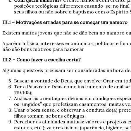
posições teológicas diferentes casando-se: no final
seus filhos ou não sobre o baptismo com o Espírito
III.1 – Motivações erradas para se começar um namoro
Existem muitos jovens que não se dão bem no namoro ou
Aparência física, interesses econômicos, políticos e finan
não são bons motivos para namorar
III.2 –
Como fazer a escolha certa?
Algumas questões precisam ser consideradas na hora de
Buscar a vontade de Deus, que envolve: Orar em toda 
Ter a Palavra de Deus como instrumento de análise
119.105);
Analisar as orientações divinas em condições espec
os “ungidos” que profetizam casamentos, muitas v
Usar o bom senso, e observar a conduta do(a) preten
filhos tomam-se bons cônjuges;
Perceber as afinidades mútuas: valores e projetos esp
estudos, etc.); valores físicos (aparência, higiene, saú