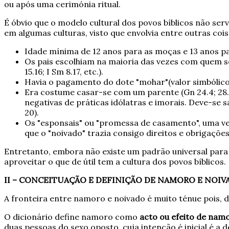
ou após uma cerimónia ritual.
É óbvio que o modelo cultural dos povos bíblicos não ser
em algumas culturas, visto que envolvia entre outras cois
Idade mínima de 12 anos para as moças e 13 anos pa
Os pais escolhiam na maioria das vezes com quem seus
15.16; I Sm 8.17, etc.).
Havia o pagamento do dote "mohar"(valor simbólico) 
Era costume casar-se com um parente (Gn 24.4; 28.2; 
negativas de práticas idólatras e imorais. Deve-se 
20).
Os "esponsais" ou "promessa de casamento", uma vez 
que o "noivado" trazia consigo direitos e obrigaçõe
Entretanto, embora não existe um padrão universal para
aproveitar o que de útil tem a cultura dos povos bíblicos.
II – CONCEITUAÇÃO E DEFINIÇÃO DE NAMORO E NOIV
A fronteira entre namoro e noivado é muito ténue pois,
O dicionário define namoro como
acto ou efeito de nam
duas pessoas do sexo oposto, cuja intenção é inicial é a