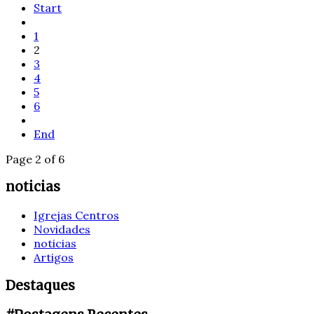
Start
1
2
3
4
5
6
End
Page 2 of 6
noticias
Igrejas Centros
Novidades
noticias
Artigos
Destaques