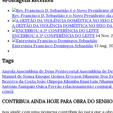
#Postagens Recentes
Rev. Francisco D. Sebastião é o Novo Presidente da
A GESTÃO DA VIOLÊNCIA DOMÉSTICA NO SEIO DA
ENCERROU A 3ª CONFERÊNCIA DO LESTE
14 Nov, 
Entrevista Francisco Domingos Sebastião
13 Aug, 2
Tags
Angola
Assembleia de Deus Pentecostal
Assembleia de De
Manuel de Sousa
Enoque Gomes
Erycson Dilangue Dos 
Bezerra da Costa
João Chipopa
Kilamba Kiaxi
Luís Nham
António Sampaio
Quica Ferrão
relacionamento conjugal
cristã
CONTRIBUA AINDA HOJE PARA OBRA DO SENHO
nos ajude com uma pequena contribuição para que a obra