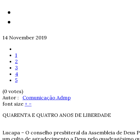
14 November 2019
1
2
3
4
5
(0 votes)
Autor :
Comunicação Admp
font size
+
–
QUARENTA E QUATRO ANOS DE LIBERDADE
Lucapa – O conselho presbiteral da Assembleia de Deus 
um culto de agradecimento a Deus pelo quadragésimo qu