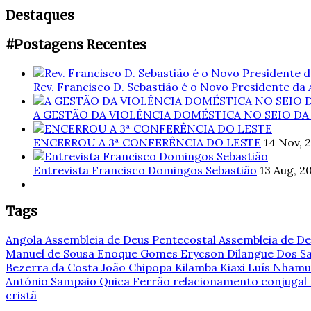
Destaques
#Postagens Recentes
Rev. Francisco D. Sebastião é o Novo Presidente da
A GESTÃO DA VIOLÊNCIA DOMÉSTICA NO SEIO DA
ENCERROU A 3ª CONFERÊNCIA DO LESTE
14 Nov, 
Entrevista Francisco Domingos Sebastião
13 Aug, 2
Tags
Angola
Assembleia de Deus Pentecostal
Assembleia de De
Manuel de Sousa
Enoque Gomes
Erycson Dilangue Dos 
Bezerra da Costa
João Chipopa
Kilamba Kiaxi
Luís Nham
António Sampaio
Quica Ferrão
relacionamento conjugal
cristã